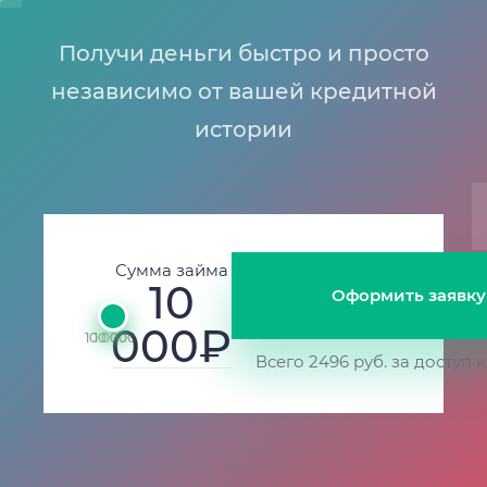
Получи деньги быстро и просто
независимо от вашей кредитной
истории
Сумма займа
10
Оформить заявку
000₽
100 000
1 000
Всего 2496 руб. за доступ к