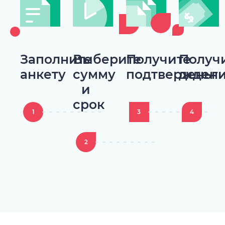
Заполните
Выберите
Получите
Получ
анкету
сумму
подтвержден
деньг
и
срок