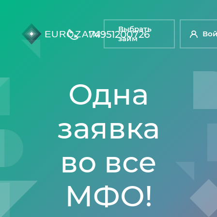
Выбрать
74951200726
Во
займ
Одна
заявка
во все
МФО!