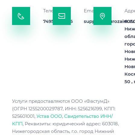
Телефон
Email
Адр
74951200726
support@eurozaim.ru
6030
Ниж
обла
гор
Новг
Ниж
Нов
Кос
50 ,
Услуги предоставляются ООО «ФастумД»
(ОГРН 1255200029787, ИНН: 5256216199, КПП:
525601001,
Устав ООО
,
Свидетельство ИНН/
КПП
, Реквизиты: юридический адрес: 603018,
Нижегородская область, г.о. город Нижний