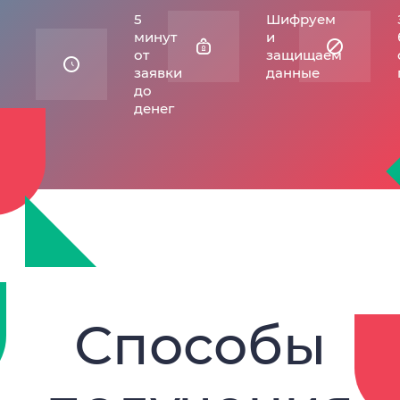
5
Шифруем
минут
и
от
защищаем
заявки
данные
до
денег
Способы