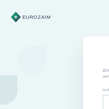
Для
ис
Моб