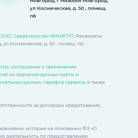
Новгород, г Нижний Новгород,
ул Космическая, д. 50 , помещ.
п6
 ООО
,
Свидетельство ИНН/КПП
, Реквизиты:
л Космическая, д. 50 , помещ. п6 ,
рта)
,
соглашения о применении
сия на хранение данных карты и
ональных данных
,
тарифов сервиса
, а также
ветственности за договоры кредитования,
ждениями, которые на основании ФЗ «О
ную деятельность по предоставлению