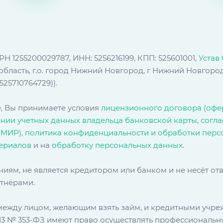
 1255200029787, ИНН: 5256216199, КПП: 525601001,
Устав
ласть, г.о. город Нижний Новгород, г Нижний Новгород, у
25710764729)).
, Вы принимаете условия
лицензионного договора (офе
ении учетных данных владельца банковской карты
,
cогла
 МИР)
,
политика конфиденциальности и обработки перс
ериалов
и на
обработку персональных данных
.
иям, не является кредитором или банком и не несёт от
тнёрами.
ежду лицом, желающим взять займ, и кредитными учре
.2013 № 353‑ФЗ имеют право осуществлять профессиональ